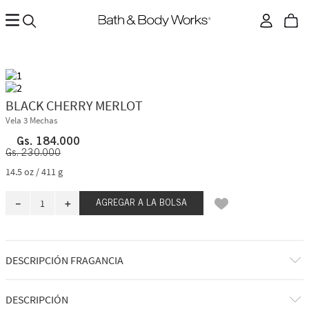
BLACK CHERRY MERLOT
Vela 3 Mechas
Gs.
184
.
000
Gs.
230
.
000
14.5 oz / 411 g
－
＋
AGREGAR A LA BOLSA
DESCRIPCIÓN FRAGANCIA
A qué huele: una copa rica y afrutada de un rojo dulce.
DESCRIPCIÓN