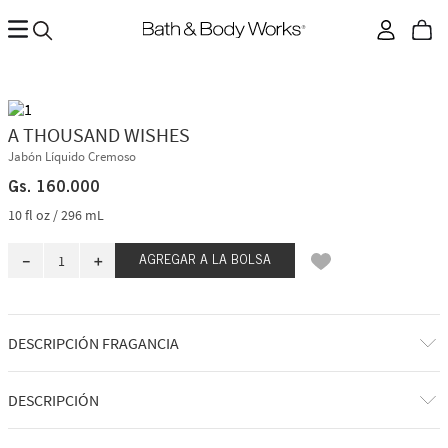
A THOUSAND WISHES
Jabón Líquido Cremoso
Gs.
160
.
000
10 fl oz / 296 mL
－
＋
AGREGAR A LA BOLSA
DESCRIPCIÓN FRAGANCIA
A qué huele: una celebración dulce y reconfortante.
DESCRIPCIÓN
Notas de fragancia: membrillo brillante, peonías de cristal, ámbar
dorado y crema de amaretto