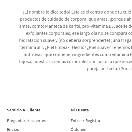
¡El nombre lo dice todo! Este es el centro donde tu c
productos de cuidado de corporal que amas, ¡porque aho
amas, como: Manteca de karité, pro-vitamina B5, aceite d
exfoliantes corporales, ese largo día no se compara c
hidratación suave y (no debería sorprenderte) ¡una fragan
termina allí. ¿Piel limpia? ¡Hecho! ¿Piel suave? Tenemos
nutritivas, que contienen ingredientes como vitamina E,
lujosa, nuestras cremas corporales son justo lo que necesi
pareja perfecta. (Por 
Servicio Al Cliente
Mi Cuenta
Preguntas frecuentes
Entrar / Registro
Envíos
Órdenes