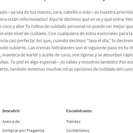
uidado—ya sea de tus manos, cara, cabello o más—es nuestra priori
ra están reformulados! Aquí te decimos qué se va y qué entra: Hec
e coco y aloe Tu rutina de cuidado personal no puede ser mejor que
on este nivel de cuidado. Con cualquiera de estos esenciales para la
cia casi perfecta! Así que, cuando decimos “lava el día,” lo decimo
 todo cubierto. Las cremas hidratantes son el siguiente paso en tu r
 manteca de karité y aceite de coco, son ligeras y se absorben rápid
tas. Tu piel es algo especial—¡lo sabes y nosotros también! Por eso
cierto, también tenemos muchas otras opciones de cuidado del cue
Descubrir
Encuéntranos
Acerca de
Tiendas
Comprar por Fragancia
Contáctanos