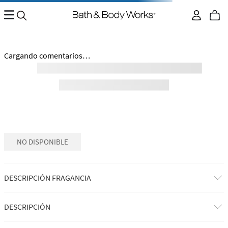
No encontramos ningún resultado para "
champagne-toast-
mist-corporal-28006091
"
¿Qué debo hacer?
Comprueba los términos ingresados
Intenta utilizar una sola palabra
Utiliza términos genéricos en la búsqueda
Intenta buscar sinónimos del término deseado
Regresar al inicio.