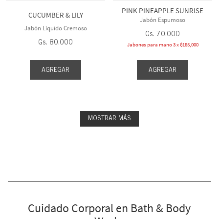
PINK PINEAPPLE SUNRISE
CUCUMBER & LILY
Jabón Espumoso
Jabón Líquido Cremoso
Gs.
70
.
000
Gs.
80
.
000
Jabones para mano 3 x ₲185,000
AGREGAR
AGREGAR
MOSTRAR MÁS
Cuidado Corporal en Bath & Body