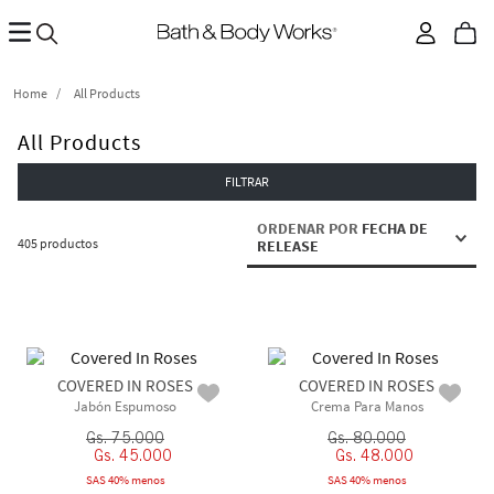
All Products
All Products
FILTRAR
ORDENAR POR
FECHA DE
405
productos
RELEASE
COVERED IN ROSES
COVERED IN ROSES
Jabón Espumoso
Crema Para Manos
Gs.
75
.
000
Gs.
80
.
000
Gs.
45
.
000
Gs.
48
.
000
SAS 40% menos
SAS 40% menos