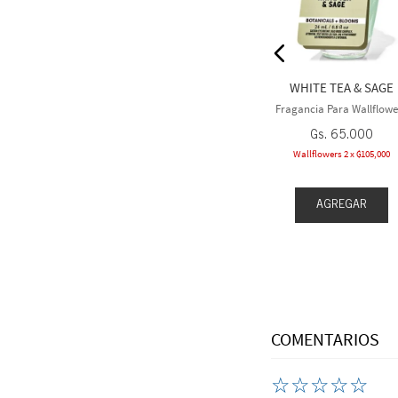
ra Wallflowers
Fragancia Para Wallflowers
5
.
000
Gs.
65
.
000
WHITE TEA & SAGE
 2 x ₲105,000
Wallflowers 2 x ₲105,000
Fragancia Para Wallflowe
Gs.
65
.
000
Wallflowers 2 x ₲105,000
EGAR
AGREGAR
AGREGAR
COMENTARIOS
☆
☆
☆
☆
☆