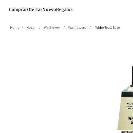
Comprar
Ofertas
Nuevo
Regalos
Hogar
Wallflower
Wallflowers
White Tea & Sage