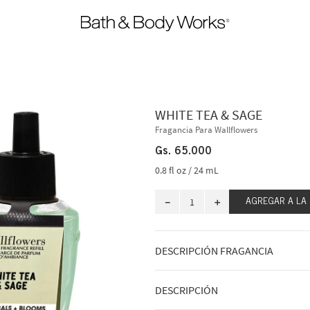
WHITE TEA & SAGE
Fragancia Para Wallflowers
Gs.
65
.
000
0.8 fl oz / 24 mL
－
＋
AGREGAR A LA
DESCRIPCIÓN FRAGANCIA
A qué huele: una taza de té terroso r
DESCRIPCIÓN
Notas de fragancia: bergamota chispea