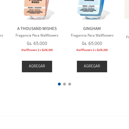
A THOUSAND WISHES
GINGHAM
rs
Fragancia Para Wallflowers
Fragancia Para Wallflowers
F
Gs.
65
.
000
Gs.
65
.
000
Wallflowers 2 x ₲105,000
Wallflowers 2 x ₲105,000
AGREGAR
AGREGAR