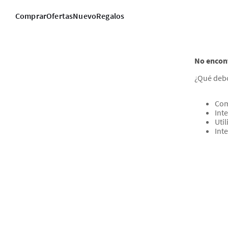
Comprar
Ofertas
Nuevo
Regalos
No encon
¿Qué deb
Com
Inte
Uti
Int