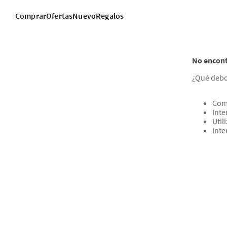
Comprar
Ofertas
Nuevo
Regalos
No encont
¿Qué debo
Com
Inte
Util
Inte