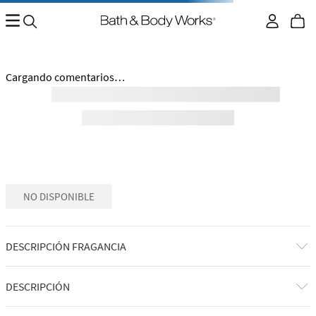
No encontramos ningún resultado para "
jabon-espumoso-
gingerbread-bakery-28007690
"
¿Qué debo hacer?
Comprueba los términos ingresados
Intenta utilizar una sola palabra
Utiliza términos genéricos en la búsqueda
Intenta buscar sinónimos del término deseado
Regresar al inicio.