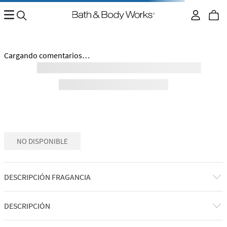
No encontramos ningún resultado para "
jabon-espumoso-
salted-amber-and-vetiver-28019029
"
¿Qué debo hacer?
Comprueba los términos ingresados
Intenta utilizar una sola palabra
Utiliza términos genéricos en la búsqueda
Intenta buscar sinónimos del término deseado
Regresar al inicio.