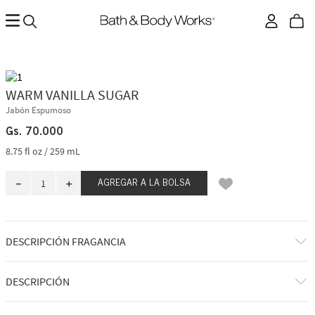
WARM VANILLA SUGAR
Jabón Espumoso
Gs.
70
.
000
8.75 fl oz / 259 mL
－
＋
AGREGAR A LA BOLSA
DESCRIPCIÓN FRAGANCIA
A qué huele: disfrutando de un capricho irresistiblemente cremoso y
DESCRIPCIÓN
dulce en tu cachemir más acogedor.
Notas de fragancia: vainilla cremosa y cristales de azúcar brillantes.