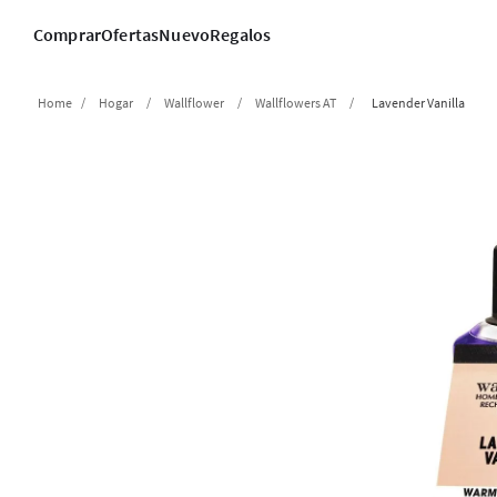
Comprar
Ofertas
Nuevo
Regalos
Hogar
Wallflower
Wallflowers AT
Lavender Vanilla