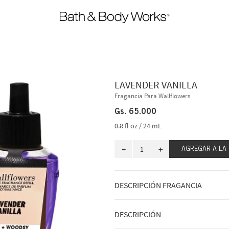
LAVENDER VANILLA
Fragancia Para Wallflowers
Gs.
65
.
000
0.8 fl oz / 24 mL
－
＋
AGREGAR A LA
DESCRIPCIÓN FRAGANCIA
A qué huele: un ramo de flores de en
DESCRIPCIÓN
noche.