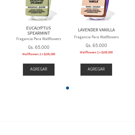
EUCALYPTUS
LAVENDER VANILLA
SPEARMINT
Fragancia Para Wallflowers
Fragancia Para Wallflowers
Gs.
65
.
000
Gs.
65
.
000
Wallflowers 2 x ₲105,000
Wallflowers 2 x ₲105,000
AGREGAR
AGREGAR