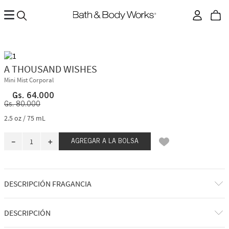
A THOUSAND WISHES
Mini Mist Corporal
Gs.
64
.
000
Gs.
80
.
000
2.5 oz / 75 mL
－
＋
AGREGAR A LA BOLSA
DESCRIPCIÓN FRAGANCIA
Reconforta tu corazón con esta fragancia deslumbrante. Como si
DESCRIPCIÓN
brindaras con una copa de champán para celebrar, esta fragancia es
cautivadora y alegre. Deja que la energía efervescente te inunde y