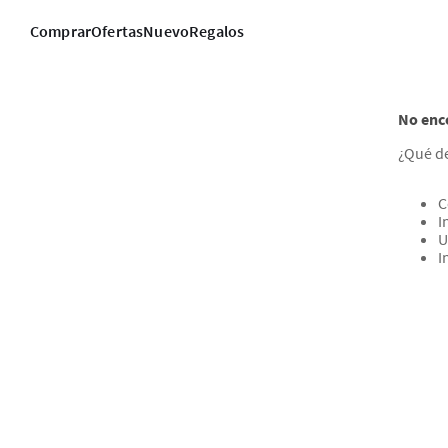
Comprar
Ofertas
Nuevo
Regalos
No enc
¿Qué d
C
I
U
I