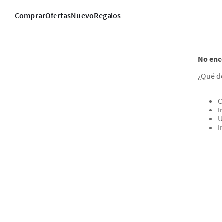
Comprar
Ofertas
Nuevo
Regalos
No enc
¿Qué d
C
I
U
I