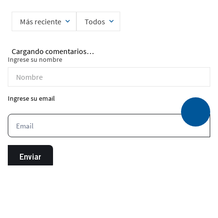
Más reciente
Todos
Cargando comentarios…
Ingrese su nombre
Ingrese su email
Enviar
He leído y acepto la
Política de Privacidad de Datos
*Aplica unicamente para la primera compra. No es
acumulable con promociones especiales, Sas. Exclusivo