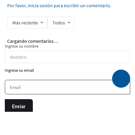
Por favor, inicia sesión para escribir un comentario.
Más reciente
Todos
Cargando comentarios…
Ingrese su nombre
Ingrese su email
Enviar
He leído y acepto la
Política de Privacidad de Datos
*Aplica unicamente para la primera compra. No es