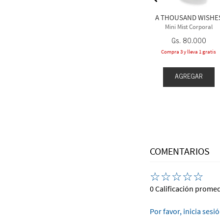
Perfume
Mist con Aceites Esenciales
25
.
000
A THOUSAND WISHE
Gs.
135
.
000
Mini Mist Corporal
Gs.
80
.
000
Compra 3 y lleva 1 gratis
AGREGAR
AGREGAR
EGAR
COMENTARIOS
☆
☆
☆
☆
☆
0 Calificación prome
Por favor, inicia sesi