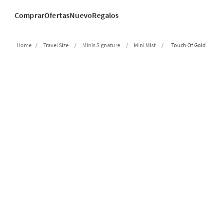
Comprar
Ofertas
Nuevo
Regalos
Travel Size
Minis Signature
Mini Mist
Touch Of Gold