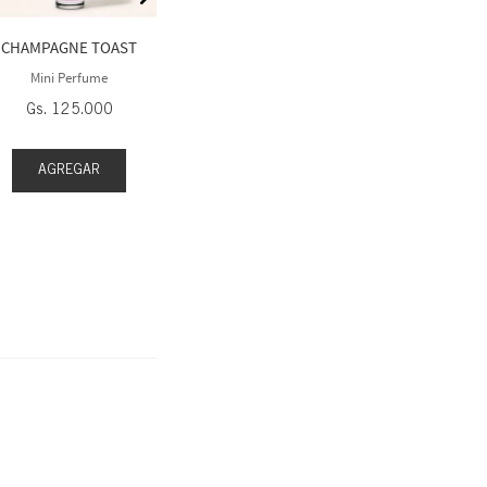
Mini P
Gs.
80
.
000
Gs.
1
Compra 3 y lleva 1 gratis
CHAMPAGNE TOAST
Mini Perfume
Gs.
125
.
000
AGREGAR
AGREGAR
AGR