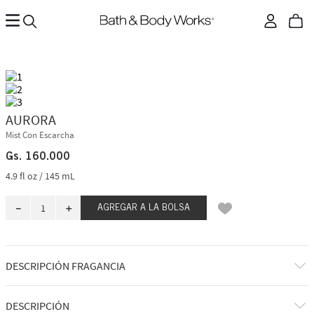
AURORA
Mist Con Escarcha
Gs.
160
.
000
4.9 fl oz / 145 mL
－
＋
AGREGAR A LA BOLSA
DESCRIPCIÓN FRAGANCIA
Los sueños aguardan tras las puertas. Hay tanto por explorar y tantos
DESCRIPCIÓN
amigos por hacer, si mantienes el corazón abierto. Esta encantadora