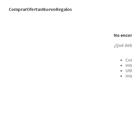
Comprar
Ofertas
Nuevo
Regalos
No encon
¿Qué deb
Com
Int
Uti
Int