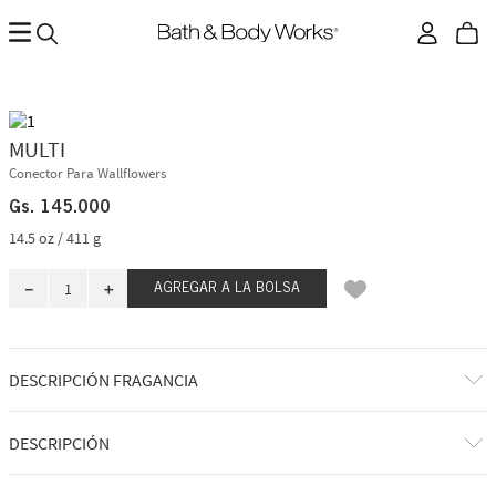
MULTI
Conector Para Wallflowers
Gs.
145
.
000
14.5 oz / 411 g
－
＋
AGREGAR A LA BOLSA
DESCRIPCIÓN FRAGANCIA
Bwh & Wb
DESCRIPCIÓN
Lo que hace: Lleva tu fragancia favorita y siempre encendida a cualquier