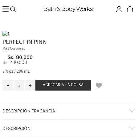
PERFECT IN PINK
Mist Corporal
Gs.
80
.
000
Gs.
200
.
000
8 fl oz / 236 mL
－
＋
AGREGAR A LA BOLSA
DESCRIPCIÓN FRAGANCIA
A qué huele: a ese momento en el que todas las miradas están puestas
DESCRIPCIÓN
en ti.