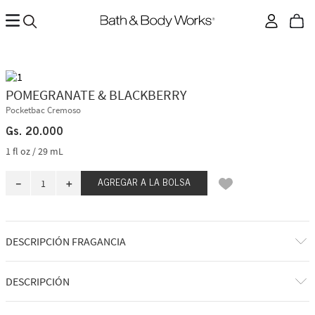
POMEGRANATE & BLACKBERRY
Pocketbac Cremoso
Gs.
20
.
000
1 fl oz / 29 mL
－
＋
AGREGAR A LA BOLSA
DESCRIPCIÓN FRAGANCIA
A qué huele: una dulce mezcla de bayas otoñales.
DESCRIPCIÓN
Notas de fragancia: granada otoñal, mora azucarada y especias de
vainilla.