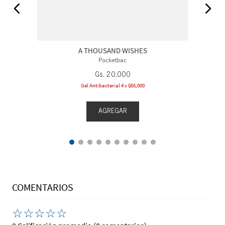
A THOUSAND WISHES
Pocketbac
Gs.
20
.
000
Gel Antibacterial 4 x ₲55,000
AGREGAR
COMENTARIOS
☆
☆
☆
☆
☆