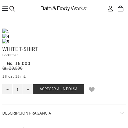
WHITE T-SHIRT
Pocketbac
Gs.
16
.
000
Gs.
20
.
000
1 fl oz / 29 mL
－
＋
AGREGAR A LA BOLSA
DESCRIPCIÓN FRAGANCIA
Dulce y limpia, White T-Shirt es un fragante homenaje a esa camiseta