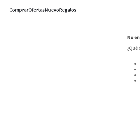
Comprar
Ofertas
Nuevo
Regalos
No en
¿Qué 