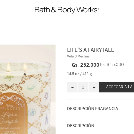
LIFE'S A FAIRYTALE
Vela 3 Mechas
Gs.
252
.
000
Gs.
315
.
000
14.5 oz / 411 g
－
＋
AGREGAR A LA
DESCRIPCIÓN FRAGANCIA
Encuentra la belleza en todas partes c
DESCRIPCIÓN
afrutada y llena de fantasía. Combin
amamos de cada princesa para crear 