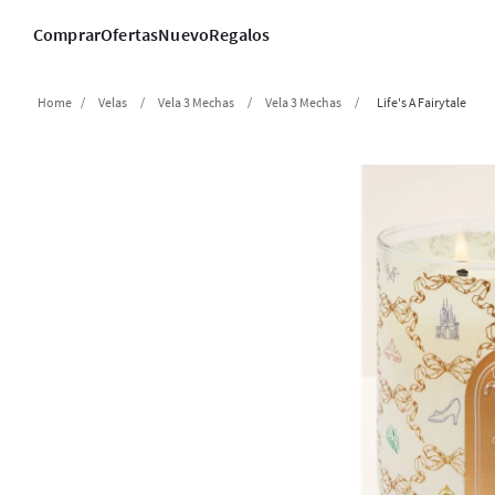
Comprar
Ofertas
Nuevo
Regalos
Velas
Vela 3 Mechas
Vela 3 Mechas
Life's A Fairytale