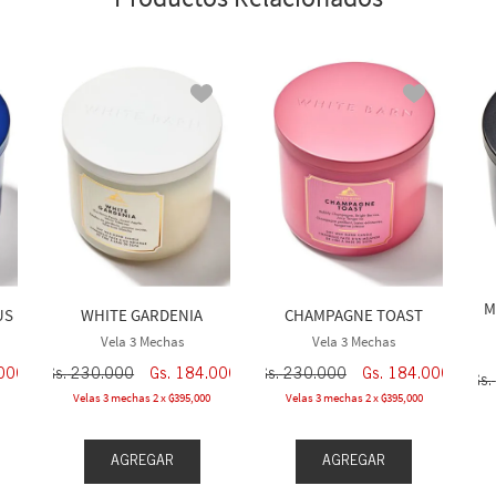
M
US
WHITE GARDENIA
CHAMPAGNE TOAST
Vela 3 Mechas
Vela 3 Mechas
000
Gs.
230
.
000
Gs.
184
.
000
Gs.
230
.
000
Gs.
184
.
000
Gs.
Velas 3 mechas 2 x ₲395,000
Velas 3 mechas 2 x ₲395,000
AGREGAR
AGREGAR