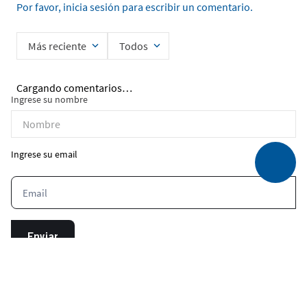
Por favor, inicia sesión para escribir un comentario.
Más reciente
Todos
Cargando comentarios…
Ingrese su nombre
Ingrese su email
Enviar
He leído y acepto la
Política de Privacidad de Datos
*Aplica unicamente para la primera compra. No es