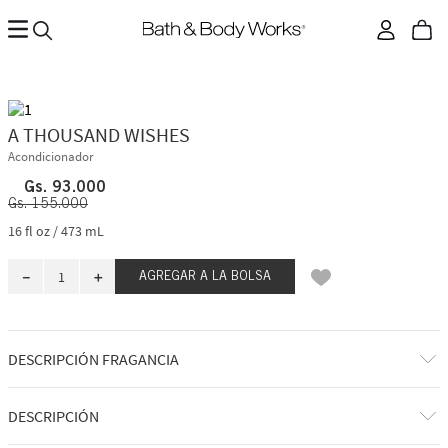
A THOUSAND WISHES
Acondicionador
Gs.
93
.
000
Gs.
155
.
000
16 fl oz / 473 mL
－
＋
AGREGAR A LA BOLSA
DESCRIPCIÓN FRAGANCIA
A qué huele: una celebración dulce y reconfortante.
DESCRIPCIÓN
Notas de fragancia: prosecco rosado, membrillo espumoso, peonías de