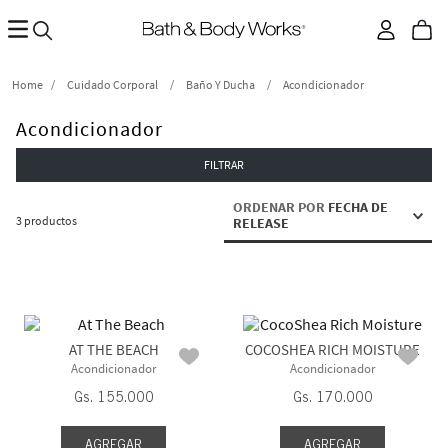
Cuidado Corporal
Baño Y Ducha
Acondicionador
Acondicionador
FILTRAR
ORDENAR POR
FECHA DE
3
productos
RELEASE
AT THE BEACH
COCOSHEA RICH MOISTURE
Acondicionador
Acondicionador
Gs.
155
.
000
Gs.
170
.
000
AGREGAR
AGREGAR