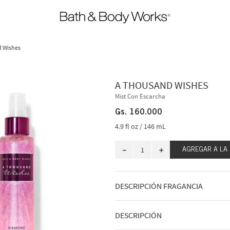
d Wishes
A THOUSAND WISHES
Mist Con Escarcha
Gs.
160
.
000
4.9 fl oz / 146 mL
－
＋
AGREGAR A LA
DESCRIPCIÓN FRAGANCIA
A qué huele: una celebración dulce y 
DESCRIPCIÓN
Notas de fragancia: membrillo brillant