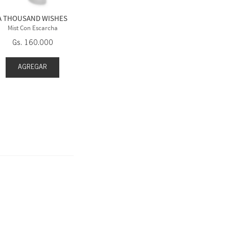
Gs.
145
.
000
A THOUSAND WISHES
CHAMPAG
Mist Con Escarcha
Mist Con
Gs.
160
.
000
Gs.
1
AGREGAR
AGR
AGREGAR