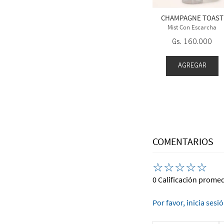
60
.
000
Gs.
145
.
000
CHAMPAGNE TOAST
Mist Con Escarcha
Gs.
160
.
000
EGAR
AGREGAR
AGREGAR
COMENTARIOS
☆
☆
☆
☆
☆
0 Calificación prome
Por favor, inicia sesi