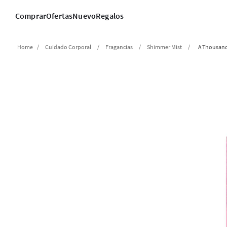
Comprar
Ofertas
Nuevo
Regalos
Cuidado Corporal
Fragancias
Shimmer Mist
A Thousan