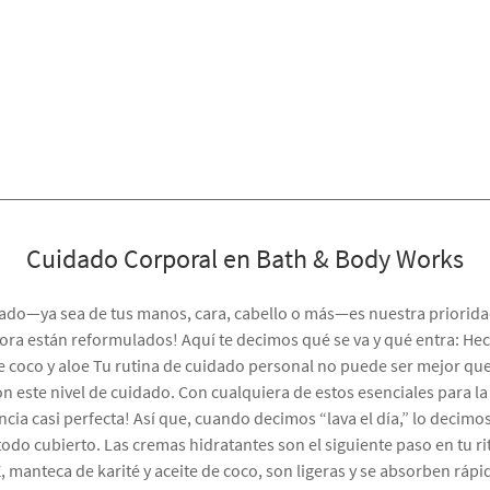
Cuidado Corporal en Bath & Body Works
uidado—ya sea de tus manos, cara, cabello o más—es nuestra priori
ra están reformulados! Aquí te decimos qué se va y qué entra: Hec
e coco y aloe Tu rutina de cuidado personal no puede ser mejor que
on este nivel de cuidado. Con cualquiera de estos esenciales para la
cia casi perfecta! Así que, cuando decimos “lava el día,” lo decimo
 todo cubierto. Las cremas hidratantes son el siguiente paso en tu r
 manteca de karité y aceite de coco, son ligeras y se absorben rápid