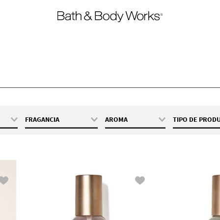
FRAGANCIA
AROMA
TIPO DE PROD
 146
A Thousand
Frutal
Mist Con 
Wishes
Floral
Mist con A
77
Champagne
Esenciale
Amaderada
Toast
Mist con A
 145
Japanese Cherry
Escencial
Blossom
Heirloom Rose