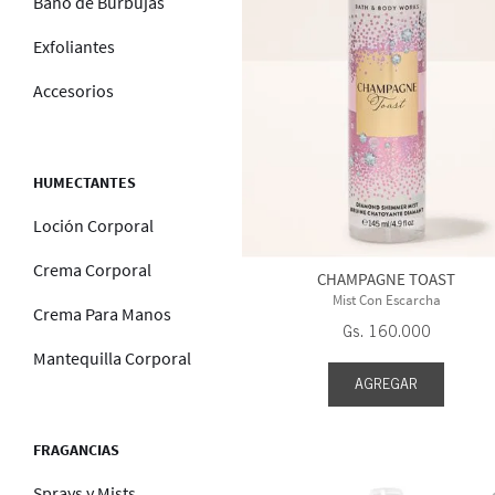
Baño de Burbujas
Exfoliantes
Accesorios
HUMECTANTES
Loción Corporal
Crema Corporal
CHAMPAGNE TOAST
Mist Con Escarcha
Crema Para Manos
Gs.
160
.
000
Mantequilla Corporal
AGREGAR
FRAGANCIAS
Sprays y Mists