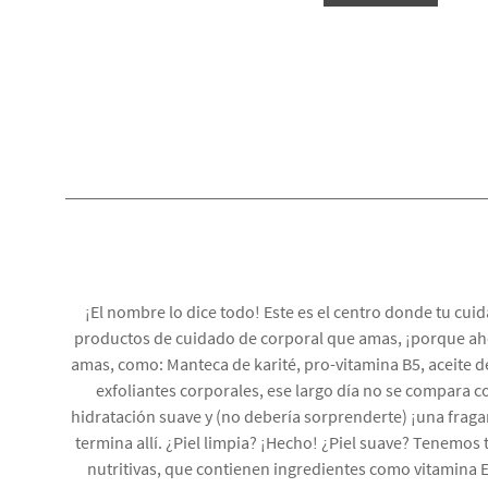
¡El nombre lo dice todo! Este es el centro donde tu c
productos de cuidado de corporal que amas, ¡porque aho
amas, como: Manteca de karité, pro-vitamina B5, aceite d
exfoliantes corporales, ese largo día no se compara c
hidratación suave y (no debería sorprenderte) ¡una fragan
termina allí. ¿Piel limpia? ¡Hecho! ¿Piel suave? Tenemos
nutritivas, que contienen ingredientes como vitamina E,