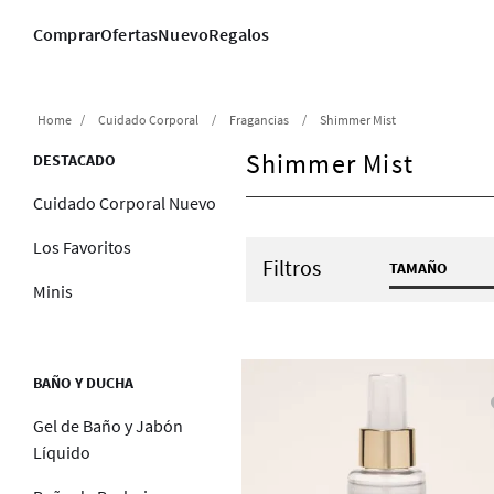
Comprar
Ofertas
Nuevo
Regalos
Cuidado Corporal
Fragancias
Shimmer Mist
Shimmer Mist
DESTACADO
Cuidado Corporal Nuevo
Los Favoritos
Filtros
TAMAÑO
Minis
4.9 fl oz /
mL
6 fl oz / 1
mL
BAÑO Y DUCHA
4.9 fl oz /
mL
Gel de Baño y Jabón
Líquido