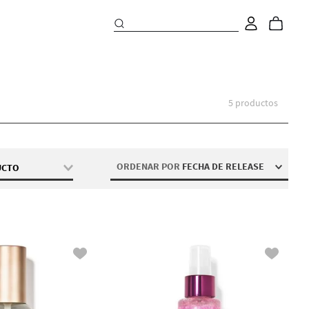
5
productos
ORDENAR POR
FECHA DE RELEASE
UCTO
Escarcha
ceites
s
ceites
es