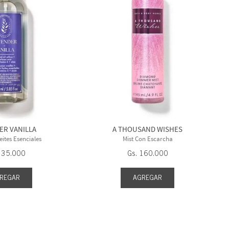
ER VANILLA
A THOUSAND WISHES
eites Esenciales
Mist Con Escarcha
135
.
000
Gs.
160
.
000
REGAR
AGREGAR