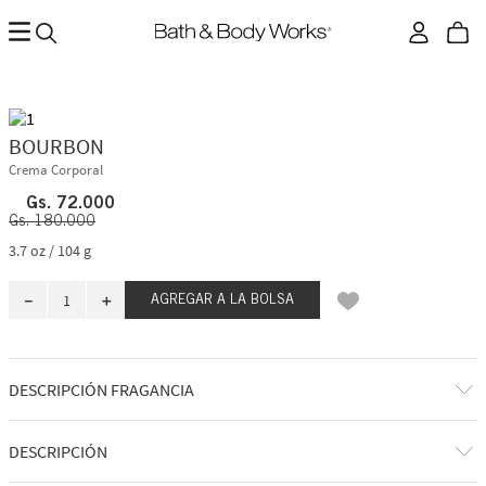
BOURBON
Crema Corporal
Gs.
72
.
000
Gs.
180
.
000
3.7 oz / 104 g
－
＋
AGREGAR A LA BOLSA
DESCRIPCIÓN FRAGANCIA
A qué huele: un vertido audaz, suave y envejecido en barrica. Notas de la
DESCRIPCIÓN
fragancia: pimienta blanca, ámbar oscuro y roble de Kentucky.
BATH &
BODY WORKS MEN'S