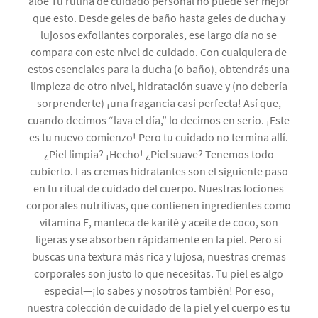
aloe Tu rutina de cuidado personal no puede ser mejor
que esto. Desde geles de baño hasta geles de ducha y
lujosos exfoliantes corporales, ese largo día no se
compara con este nivel de cuidado. Con cualquiera de
estos esenciales para la ducha (o baño), obtendrás una
limpieza de otro nivel, hidratación suave y (no debería
sorprenderte) ¡una fragancia casi perfecta! Así que,
cuando decimos “lava el día,” lo decimos en serio. ¡Este
es tu nuevo comienzo! Pero tu cuidado no termina allí.
¿Piel limpia? ¡Hecho! ¿Piel suave? Tenemos todo
cubierto. Las cremas hidratantes son el siguiente paso
en tu ritual de cuidado del cuerpo. Nuestras lociones
corporales nutritivas, que contienen ingredientes como
vitamina E, manteca de karité y aceite de coco, son
ligeras y se absorben rápidamente en la piel. Pero si
buscas una textura más rica y lujosa, nuestras cremas
corporales son justo lo que necesitas. Tu piel es algo
especial—¡lo sabes y nosotros también! Por eso,
nuestra colección de cuidado de la piel y el cuerpo es tu